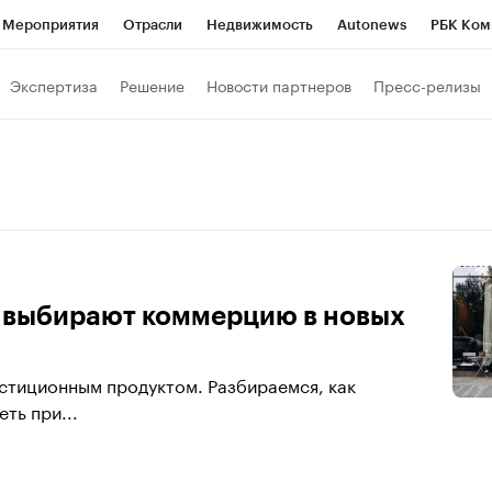
Мероприятия
Отрасли
Недвижимость
Autonews
РБК Ком
 РБК
РБК Образование
РБК Курсы
РБК Life
Тренды
Виз
Экспертиза
Решение
Новости партнеров
Пресс-релизы
ь
Крипто
РБК Бизнес-среда
Дискуссионный клуб
Исследо
зета
Спецпроекты СПб
Конференции СПб
Спецпроекты
кономика
Бизнес
Технологии и медиа
Финансы
Рынок на
ы выбирают коммерцию в новых
естиционным продуктом. Разбираемся, как
ть при...