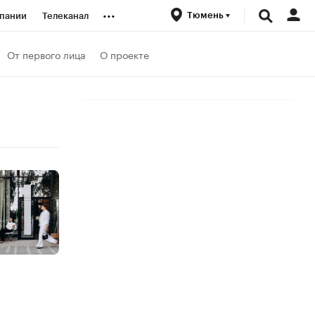
...
Тюмень
пании
Телеканал
ионеры
От первого лица
О проекте
вания
личной валюты