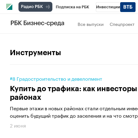
Подписка на РБК
Инвестиции
РБК Вино
Спорт
Школа управления
Все выпуски
Спецпроект
Национальные проекты
Город
Стил
Кредитные рейтинги
Франшизы
Га
Инструменты
Проверка контрагентов
Политика
Э
#8 Градостроительство и девелопмент
Купить до трафика: как инвестор
районах
Первые этажи в новых районах стали отдельным инв
оценить будущий трафик до заселения и на что смотре
2 июня