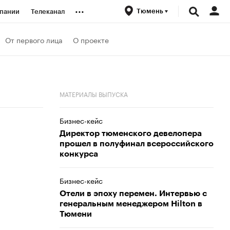
...
Тюмень
пании
Телеканал
ионеры
От первого лица
О проекте
вания
МАТЕРИАЛЫ ВЫПУСКА
личной валюты
Бизнес-кейс
Директор тюменского девелопера
прошел в полуфинал всероссийского
конкурса
Бизнес-кейс
Отели в эпоху перемен. Интервью с
генеральным менеджером Hilton в
Тюмени