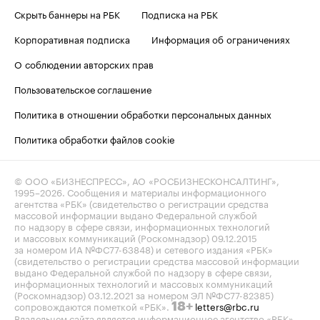
Скрыть баннеры на РБК
Подписка на РБК
Корпоративная подписка
Информация об ограничениях
О соблюдении авторских прав
Пользовательское соглашение
Политика в отношении обработки персональных данных
Политика обработки файлов cookie
© ООО «БИЗНЕСПРЕСС», АО «РОСБИЗНЕСКОНСАЛТИНГ»,
1995–2026
. Сообщения и материалы информационного
агентства «РБК» (свидетельство о регистрации средства
массовой информации выдано Федеральной службой
по надзору в сфере связи, информационных технологий
и массовых коммуникаций (Роскомнадзор) 09.12.2015
за номером ИА №ФС77-63848) и сетевого издания «РБК»
(свидетельство о регистрации средства массовой информации
выдано Федеральной службой по надзору в сфере связи,
информационных технологий и массовых коммуникаций
(Роскомнадзор) 03.12.2021 за номером ЭЛ №ФС77-82385)
сопровождаются пометкой «РБК».
letters@rbc.ru
18+
Владельцем сайта является информационное агентство «РБК».