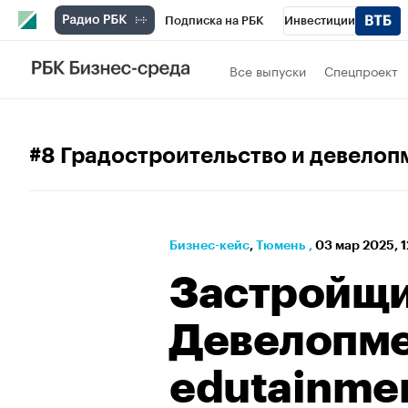
Подписка на РБК
Инвестиции
РБК Вино
Спорт
Школа управления
Все выпуски
Спецпроект
Национальные проекты
Город
Стил
Кредитные рейтинги
Франшизы
Га
#8 Градостроительство и девелоп
Проверка контрагентов
Политика
Э
Бизнес-кейс
⁠,
Тюмень
,
03 мар 2025, 
Застройщи
Девелопме
edutainme