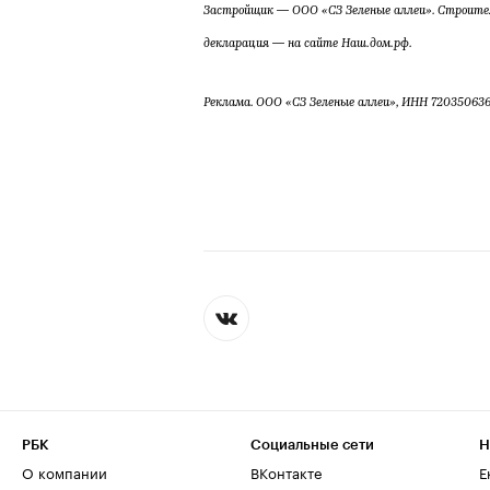
Застройщик — ООО «СЗ Зеленые аллеи». Строител
декларация — на сайте Наш.дом.рф.
Реклама. ООО «СЗ Зеленые аллеи», ИНН 72035063
РБК
Социальные сети
Н
О компании
ВКонтакте
Е