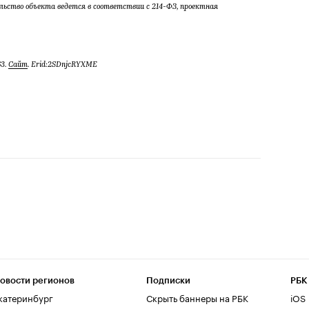
ьство объекта ведется в соответствии с 214-ФЗ, проектная
63.
Сайт
. Erid:2SDnjcRYXME
овости регионов
Подписки
РБК
катеринбург
Скрыть баннеры на РБК
iOS