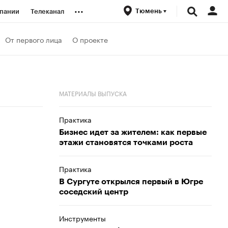
...
Тюмень
пании
Телеканал
ионеры
От первого лица
О проекте
вания
МАТЕРИАЛЫ ВЫПУСКА
личной валюты
Практика
Бизнес идет за жителем: как первые
этажи становятся точками роста
Практика
В Сургуте открылся первый в Югре
соседский центр
Инструменты