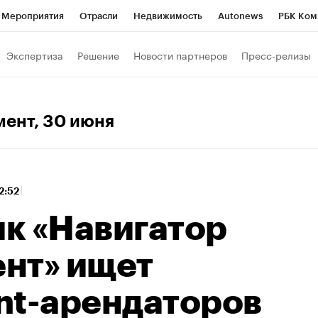
Мероприятия
Отрасли
Недвижимость
Autonews
РБК Ком
 РБК
РБК Образование
РБК Курсы
РБК Life
Тренды
Виз
Экспертиза
Решение
Новости партнеров
Пресс-релизы
ь
Крипто
РБК Бизнес-среда
Дискуссионный клуб
Исследо
зета
Спецпроекты СПб
Конференции СПб
Спецпроекты
мент
, 30 июня
кономика
Бизнес
Технологии и медиа
Финансы
Рынок на
12:52
к «Навигатор
нт» ищет
nt-арендаторов