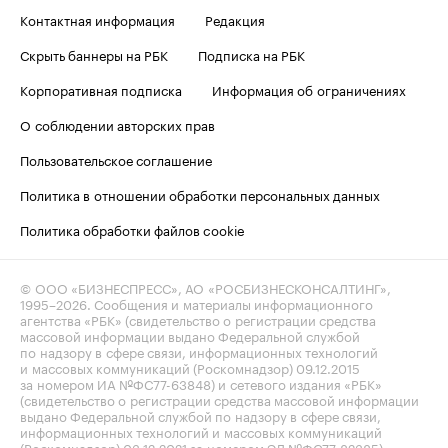
Контактная информация
Редакция
Скрыть баннеры на РБК
Подписка на РБК
Корпоративная подписка
Информация об ограничениях
О соблюдении авторских прав
Пользовательское соглашение
Политика в отношении обработки персональных данных
Политика обработки файлов cookie
© ООО «БИЗНЕСПРЕСС», АО «РОСБИЗНЕСКОНСАЛТИНГ»,
1995–2026
. Сообщения и материалы информационного
агентства «РБК» (свидетельство о регистрации средства
массовой информации выдано Федеральной службой
по надзору в сфере связи, информационных технологий
и массовых коммуникаций (Роскомнадзор) 09.12.2015
за номером ИА №ФС77-63848) и сетевого издания «РБК»
(свидетельство о регистрации средства массовой информации
выдано Федеральной службой по надзору в сфере связи,
информационных технологий и массовых коммуникаций
(Роскомнадзор) 03.12.2021 за номером ЭЛ №ФС77-82385)