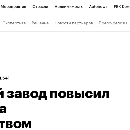
Мероприятия
Отрасли
Недвижимость
Autonews
РБК Ком
 РБК
РБК Образование
РБК Курсы
РБК Life
Тренды
Виз
Экспертиза
Решение
Новости партнеров
Пресс-релизы
ь
Крипто
РБК Бизнес-среда
Дискуссионный клуб
Исследо
зета
Спецпроекты СПб
Конференции СПб
Спецпроекты
кономика
Бизнес
Технологии и медиа
Финансы
Рынок на
11:54
 завод повысил
а
твом