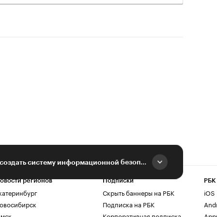
Инфобез с нуля: как создать систему информационной безопасности компании
овости регионов
Подписки
РБК
катеринбург
Скрыть баннеры на РБК
iOS
овосибирск
Подписка на РБК
And
мск
Корпоративная подписка
AppG