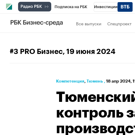
Подписка на РБК
Инвестиции
РБК Вино
Спорт
Школа управления
Все выпуски
Спецпроект
Национальные проекты
Город
Стил
Кредитные рейтинги
Франшизы
Га
#3 PRO Бизнес
, 19 июня 2024
Проверка контрагентов
Политика
Э
Компетенция
⁠,
Тюмень
,
18 апр 2024, 
Тюменский
контроль з
производс