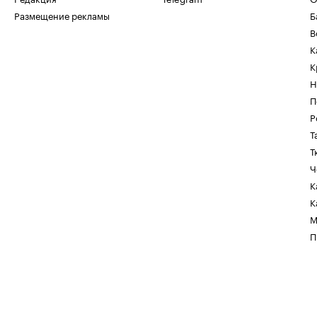
Размещение рекламы
Б
В
К
К
Н
П
Р
Т
Т
Ч
К
К
М
П