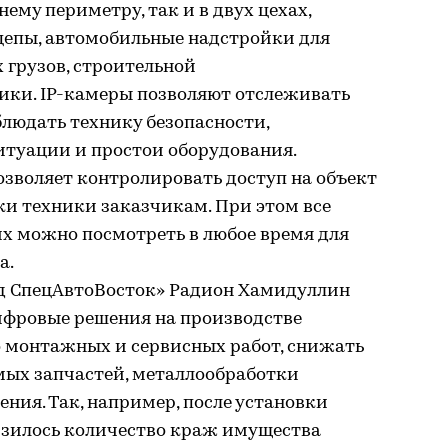
ему периметру, так и в двух цехах,
цепы, автомобильные надстройки для
х грузов, строительной
ники. IP-камеры позволяют отслеживать
людать технику безопасности,
туации и простои оборудования.
зволяет контролировать доступ на объект
ки техники заказчикам. При этом все
х можно посмотреть в любое время для
а.
д СпецАвтоВосток» Радион Хамидуллин
ифровые решения на производстве
 монтажных и сервисных работ, снижать
мых запчастей, металлообработки
ения. Так, например, после установки
зилось количество краж имущества