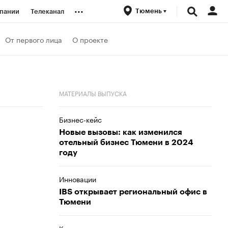
...
Тюмень
пании
Телеканал
ионеры
От первого лица
О проекте
вания
МАТЕРИАЛЫ ВЫПУСКА
личной валюты
Бизнес-кейс
Новые вызовы: как изменился
отельный бизнес Тюмени в 2024
году
Инновации
IBS открывает региональный офис в
Тюмени