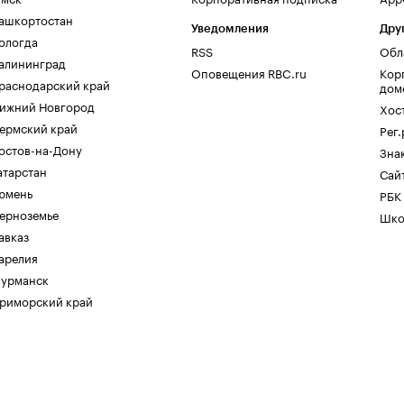
ашкортостан
Уведомления
Дру
ологда
RSS
Обл
алининград
Оповещения RBC.ru
Кор
раснодарский край
дом
ижний Новгород
Хос
ермский край
Рег
остов-на-Дону
Зна
атарстан
Сайт
юмень
РБК
ерноземье
Шко
авказ
арелия
урманск
риморский край