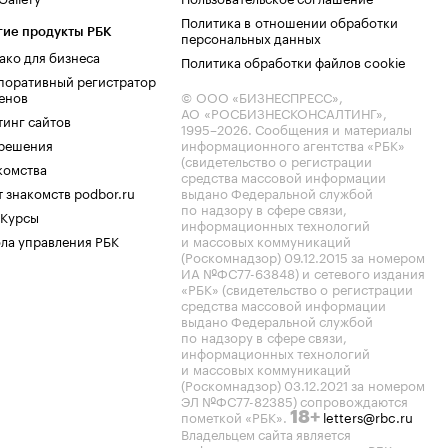
Политика в отношении обработки
гие продукты РБК
персональных данных
ако для бизнеса
Политика обработки файлов cookie
поративный регистратор
енов
© ООО «БИЗНЕСПРЕСС»,
АО «РОСБИЗНЕСКОНСАЛТИНГ»,
тинг сайтов
1995–2026
. Сообщения и материалы
.решения
информационного агентства «РБК»
(свидетельство о регистрации
комства
средства массовой информации
 знакомств podbor.ru
выдано Федеральной службой
по надзору в сфере связи,
 Курсы
информационных технологий
ла управления РБК
и массовых коммуникаций
(Роскомнадзор) 09.12.2015 за номером
ИА №ФС77-63848) и сетевого издания
«РБК» (свидетельство о регистрации
средства массовой информации
выдано Федеральной службой
по надзору в сфере связи,
информационных технологий
и массовых коммуникаций
(Роскомнадзор) 03.12.2021 за номером
ЭЛ №ФС77-82385) сопровождаются
пометкой «РБК».
letters@rbc.ru
18+
Владельцем сайта является