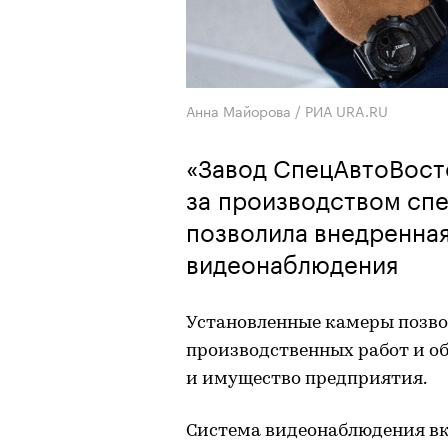
Анна Майорова / РИА URA.RU
«Завод СпецАвтоВост
за производством спе
позволила внедренна
видеонаблюдения
Установленные камеры позво
производственных работ и о
и имущество предприятия.
Система видеонаблюдения вк