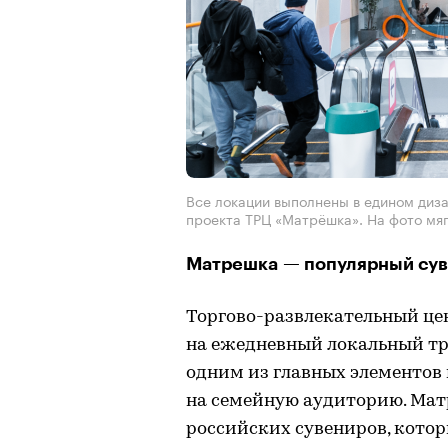
Все локации выполнены в едином диз
проекта ТРЦ «Матрёшка». На фото мяг
Матрешка — популярный сув
Торгово-развлекательный це
на ежедневный локальный тра
одним из главных элементов
на семейную аудиторию. Мат
российских сувениров, кото