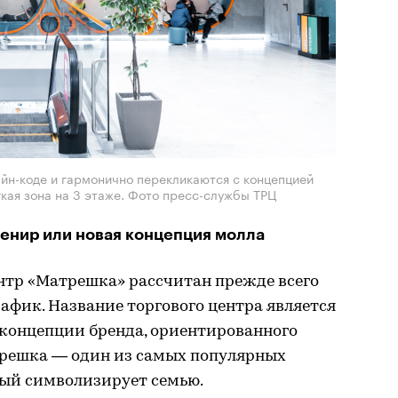
айн-коде и гармонично перекликаются с концепцией
кая зона на 3 этаже. Фото пресс-службы ТРЦ
енир или новая концепция молла
нтр «Матрешка» рассчитан прежде всего
фик. Название торгового центра является
 концепции бренда, ориентированного
решка — один из самых популярных
рый символизирует семью.