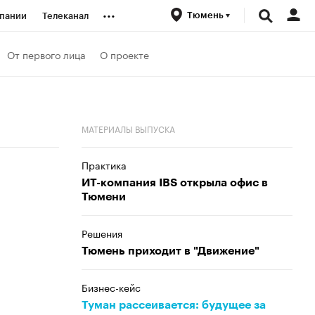
...
Тюмень
пании
Телеканал
ионеры
От первого лица
О проекте
вания
МАТЕРИАЛЫ ВЫПУСКА
личной валюты
Практика
ИТ-компания IBS открыла офис в
Тюмени
Решения
Тюмень приходит в "Движение"
Бизнес-кейс
Туман рассеивается: будущее за