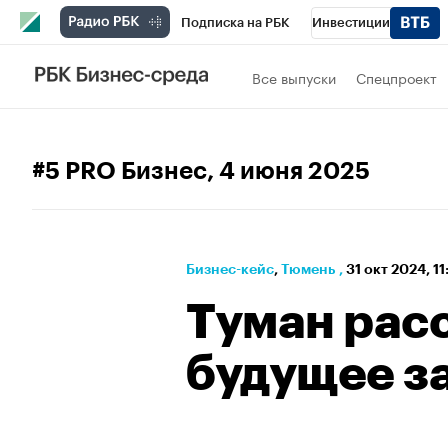
Подписка на РБК
Инвестиции
РБК Вино
Спорт
Школа управления
Все выпуски
Спецпроект
Национальные проекты
Город
Стил
Кредитные рейтинги
Франшизы
Га
#5 PRO Бизнес
, 4 июня 2025
Проверка контрагентов
Политика
Э
Бизнес-кейс
⁠,
Тюмень
,
31 окт 2024, 1
Туман рас
будущее з