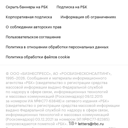
Скрыть баннеры на РБК
Подписка на РБК
Корпоративная подписка
Информация об ограничениях
О соблюдении авторских прав
Пользовательское соглашение
Политика в отношении обработки персональных данных
Политика обработки файлов cookie
© ООО «БИЗНЕСПРЕСС», АО «РОСБИЗНЕСКОНСАЛТИНГ»,
1995–2026
. Сообщения и материалы информационного
агентства «РБК» (свидетельство о регистрации средства
массовой информации выдано Федеральной службой
по надзору в сфере связи, информационных технологий
и массовых коммуникаций (Роскомнадзор) 09.12.2015
за номером ИА №ФС77-63848) и сетевого издания «РБК»
(свидетельство о регистрации средства массовой информации
выдано Федеральной службой по надзору в сфере связи,
информационных технологий и массовых коммуникаций
(Роскомнадзор) 03.12.2021 за номером ЭЛ №ФС77-82385)
сопровождаются пометкой «РБК».
letters@rbc.ru
18+
Владельцем сайта является информационное агентство «РБК».