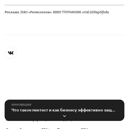
Реклама. ПАО «Ростелеком». ИНН 7707049388. erid:2SDnjcYfcdu
ИННОВАЦИИ
Что такое пентест и как бизнесу эффективно защититься от кибератак
Контактная информация
Редакция
Скрыть баннеры на РБК
Подписка на РБК