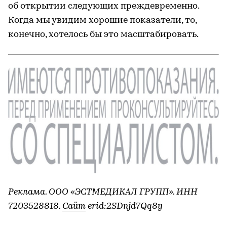
об открытии следующих преждевременно.
Когда мы увидим хорошие показатели, то,
конечно, хотелось бы это масштабировать.
Реклама. ООО «ЭСТМЕДИКАЛ ГРУПП». ИНН
7203528818.
Сайт
erid:2SDnjd7Qq8y