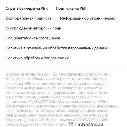
Скрыть баннеры на РБК
Подписка на РБК
Корпоративная подписка
Информация об ограничениях
О соблюдении авторских прав
Пользовательское соглашение
Политика в отношении обработки персональных данных
Политика обработки файлов cookie
© ООО «БИЗНЕСПРЕСС», АО «РОСБИЗНЕСКОНСАЛТИНГ»,
1995–2026
. Сообщения и материалы информационного
агентства «РБК» (свидетельство о регистрации средства
массовой информации выдано Федеральной службой
по надзору в сфере связи, информационных технологий
и массовых коммуникаций (Роскомнадзор) 09.12.2015
за номером ИА №ФС77-63848) и сетевого издания «РБК»
(свидетельство о регистрации средства массовой информации
выдано Федеральной службой по надзору в сфере связи,
информационных технологий и массовых коммуникаций
(Роскомнадзор) 03.12.2021 за номером ЭЛ №ФС77-82385)
сопровождаются пометкой «РБК».
letters@rbc.ru
18+