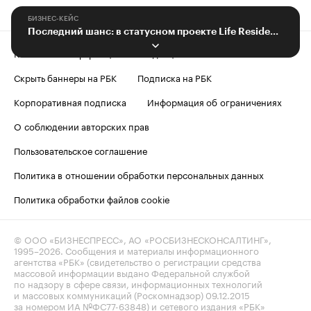
БИЗНЕС-КЕЙС
Последний шанс: в статусном проекте Life Residence завершаются продажи
Контактная информация
Редакция
Скрыть баннеры на РБК
Подписка на РБК
Корпоративная подписка
Информация об ограничениях
О соблюдении авторских прав
Пользовательское соглашение
Политика в отношении обработки персональных данных
Политика обработки файлов cookie
© ООО «БИЗНЕСПРЕСС», АО «РОСБИЗНЕСКОНСАЛТИНГ»,
1995–2026
. Сообщения и материалы информационного
агентства «РБК» (свидетельство о регистрации средства
массовой информации выдано Федеральной службой
по надзору в сфере связи, информационных технологий
и массовых коммуникаций (Роскомнадзор) 09.12.2015
за номером ИА №ФС77-63848) и сетевого издания «РБК»