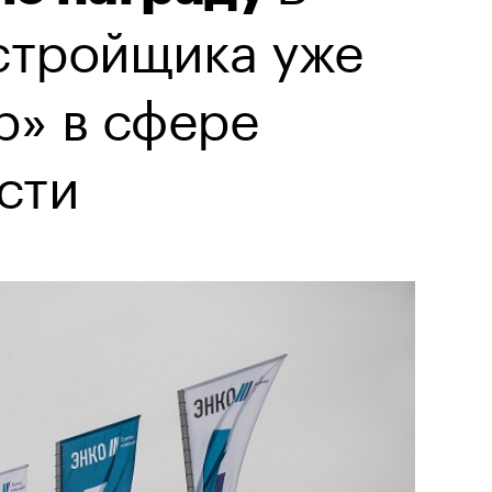
стройщика уже
р» в сфере
сти