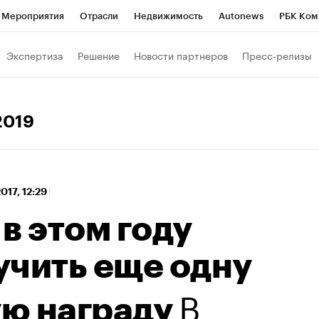
Мероприятия
Отрасли
Недвижимость
Autonews
РБК Ком
 РБК
РБК Образование
РБК Курсы
РБК Life
Тренды
Виз
Экспертиза
Решение
Новости партнеров
Пресс-релизы
ь
Крипто
РБК Бизнес-среда
Дискуссионный клуб
Исследо
зета
Спецпроекты СПб
Конференции СПб
Спецпроекты
2019
кономика
Бизнес
Технологии и медиа
Финансы
Рынок на
2017, 12:29
в этом году
учить еще одну
В
ю награду