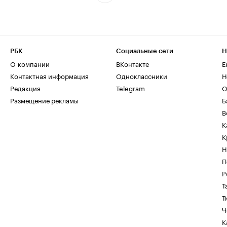
РБК
Социальные сети
Н
О компании
ВКонтакте
Е
Контактная информация
Одноклассники
Н
Редакция
Telegram
О
Размещение рекламы
Б
В
К
К
Н
П
Р
Т
Т
Ч
К