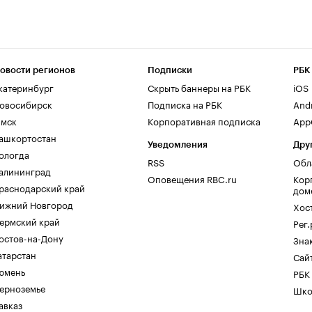
овости регионов
Подписки
РБК
катеринбург
Скрыть баннеры на РБК
iOS
овосибирск
Подписка на РБК
And
мск
Корпоративная подписка
AppG
ашкортостан
Уведомления
Дру
ологда
RSS
Обл
алининград
Оповещения RBC.ru
Кор
раснодарский край
дом
ижний Новгород
Хос
ермский край
Рег
остов-на-Дону
Зна
атарстан
Сайт
юмень
РБК
ерноземье
Шко
авказ