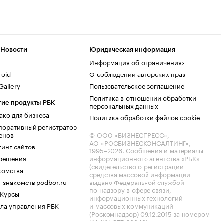
 Новости
Юридическая информация
Информация об ограничениях
roid
О соблюдении авторских прав
allery
Пользовательское соглашение
Политика в отношении обработки
гие продукты РБК
персональных данных
ако для бизнеса
Политика обработки файлов cookie
поративный регистратор
енов
© ООО «БИЗНЕСПРЕСС»,
АО «РОСБИЗНЕСКОНСАЛТИНГ»,
тинг сайтов
1995–2026
. Сообщения и материалы
.решения
информационного агентства «РБК»
(свидетельство о регистрации
комства
средства массовой информации
 знакомств podbor.ru
выдано Федеральной службой
по надзору в сфере связи,
 Курсы
информационных технологий
ла управления РБК
и массовых коммуникаций
(Роскомнадзор) 09.12.2015 за номером