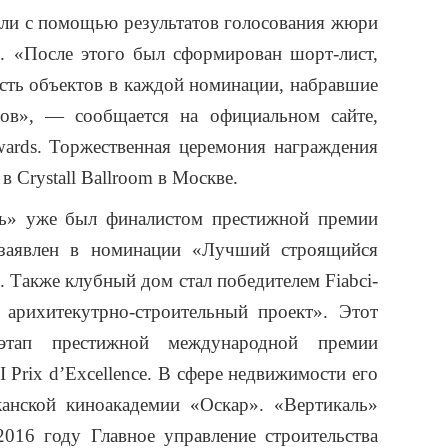
али с помощью результатов голосования жюри
. «После этого был сформирован шорт-лист,
сть объектов в каждой номинации, набравшие
лов», — сообщается на официальном сайте,
ards. Торжественная церемония награждения
в Crystall Ballroom в Москве.
ь» уже был финалистом престижной премии
 заявлен в номинации «Лучший строящийся
 Также клубный дом стал победителем Fiabci-
й
арихитекутрно
-строительный проект». Этот
тап престижной международной премии
Prix d’Excellence. В сфере недвижимости его
канской
киноакадемии
«Оскар». «Вертикаль»
2016 году Главное управление строительства