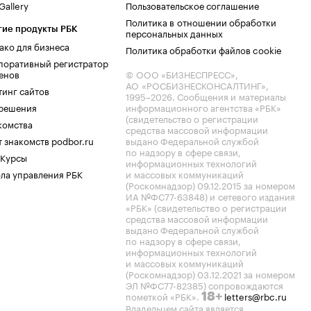
allery
Пользовательское соглашение
Политика в отношении обработки
гие продукты РБК
персональных данных
ако для бизнеса
Политика обработки файлов cookie
поративный регистратор
енов
© ООО «БИЗНЕСПРЕСС»,
АО «РОСБИЗНЕСКОНСАЛТИНГ»,
тинг сайтов
1995–2026
. Сообщения и материалы
.решения
информационного агентства «РБК»
(свидетельство о регистрации
комства
средства массовой информации
 знакомств podbor.ru
выдано Федеральной службой
по надзору в сфере связи,
 Курсы
информационных технологий
ла управления РБК
и массовых коммуникаций
(Роскомнадзор) 09.12.2015 за номером
ИА №ФС77-63848) и сетевого издания
«РБК» (свидетельство о регистрации
средства массовой информации
выдано Федеральной службой
по надзору в сфере связи,
информационных технологий
и массовых коммуникаций
(Роскомнадзор) 03.12.2021 за номером
ЭЛ №ФС77-82385) сопровождаются
пометкой «РБК».
letters@rbc.ru
18+
Владельцем сайта является