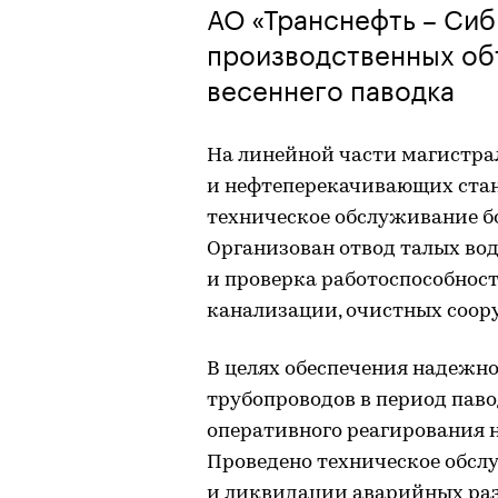
АО «Транснефть – Сиб
производственных объ
весеннего паводка
На линейной части магистра
и нефтеперекачивающих ста
техническое обслуживание бо
Организован отвод талых вод
и проверка работоспособнос
канализации, очистных соор
В целях обеспечения надежн
трубопроводов в период пав
оперативного реагирования 
Проведено техническое обсл
и ликвидации аварийных раз