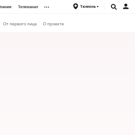
...
Тюмень
пании
Телеканал
ионеры
От первого лица
О проекте
вания
личной валюты