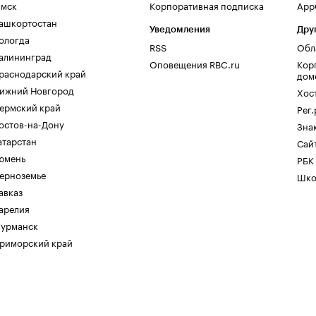
мск
Корпоративная подписка
AppG
ашкортостан
Уведомления
Дру
ологда
RSS
Обл
алининград
Оповещения RBC.ru
Кор
раснодарский край
дом
ижний Новгород
Хос
ермский край
Рег
остов-на-Дону
Зна
атарстан
Сайт
юмень
РБК
ерноземье
Шко
авказ
арелия
урманск
риморский край