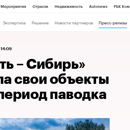
Мероприятия
Отрасли
Недвижимость
Autonews
РБК Ком
 РБК
РБК Образование
РБК Курсы
РБК Life
Тренды
Виз
Экспертиза
Решение
Новости партнеров
Пресс-релизы
ь
Крипто
РБК Бизнес-среда
Дискуссионный клуб
Исследо
зета
Спецпроекты СПб
Конференции СПб
Спецпроекты
 14:09
кономика
Бизнес
Технологии и медиа
Финансы
Рынок на
ть – Сибирь»
ла свои объекты
 период паводка