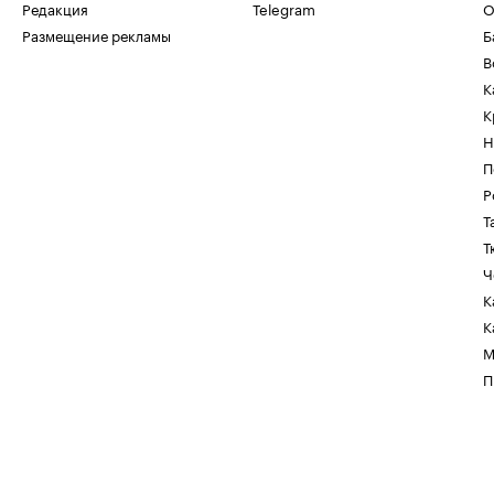
Редакция
Telegram
О
Размещение рекламы
Б
В
К
К
Н
П
Р
Т
Т
Ч
К
К
М
П