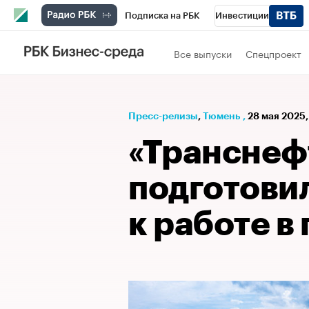
Подписка на РБК
Инвестиции
РБК Вино
Спорт
Школа управления
Все выпуски
Спецпроект
Национальные проекты
Город
Стил
Кредитные рейтинги
Франшизы
Га
Пресс-релизы
⁠,
Тюмень
,
28 мая 2025,
Проверка контрагентов
Политика
Э
«Транснеф
подготови
к работе в