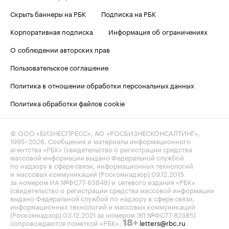
Скрыть баннеры на РБК
Подписка на РБК
Корпоративная подписка
Информация об ограничениях
О соблюдении авторских прав
Пользовательское соглашение
Политика в отношении обработки персональных данных
Политика обработки файлов cookie
© ООО «БИЗНЕСПРЕСС», АО «РОСБИЗНЕСКОНСАЛТИНГ»,
1995–2026
. Сообщения и материалы информационного
агентства «РБК» (свидетельство о регистрации средства
массовой информации выдано Федеральной службой
по надзору в сфере связи, информационных технологий
и массовых коммуникаций (Роскомнадзор) 09.12.2015
за номером ИА №ФС77-63848) и сетевого издания «РБК»
(свидетельство о регистрации средства массовой информации
выдано Федеральной службой по надзору в сфере связи,
информационных технологий и массовых коммуникаций
(Роскомнадзор) 03.12.2021 за номером ЭЛ №ФС77-82385)
сопровождаются пометкой «РБК».
letters@rbc.ru
18+