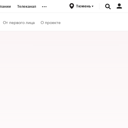
...
Тюмень
пании
Телеканал
ионеры
От первого лица
О проекте
вания
личной валюты