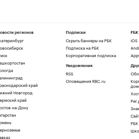
овости регионов
Подписки
РБК
катеринбург
Скрыть баннеры на РБК
iOS
овосибирск
Подписка на РБК
And
мск
Корпоративная подписка
AppG
ашкортостан
Уведомления
Дру
ологда
RSS
Обл
алининград
Оповещения RBC.ru
Кор
раснодарский край
дом
ижний Новгород
Хос
ермский край
Рег
остов-на-Дону
Зна
атарстан
Сайт
юмень
РБК
ерноземье
Шко
авказ