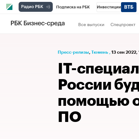
Подписка на РБК
Инвестиции
РБК Вино
Спорт
Школа управления
Все выпуски
Спецпроект
Национальные проекты
Город
Стил
Кредитные рейтинги
Франшизы
Га
Пресс-релизы
⁠,
Тюмень
,
13 сен 2022,
Проверка контрагентов
Политика
Э
IT-специал
России буд
помощью о
ПО