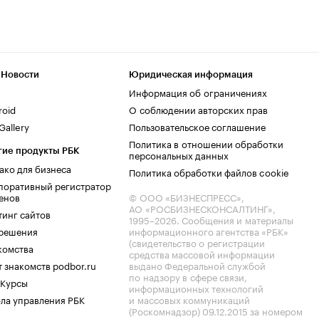
 Новости
Юридическая информация
Информация об ограничениях
roid
О соблюдении авторских прав
allery
Пользовательское соглашение
Политика в отношении обработки
гие продукты РБК
персональных данных
ако для бизнеса
Политика обработки файлов cookie
поративный регистратор
енов
© ООО «БИЗНЕСПРЕСС»,
АО «РОСБИЗНЕСКОНСАЛТИНГ»,
тинг сайтов
1995–2026
. Сообщения и материалы
.решения
информационного агентства «РБК»
(свидетельство о регистрации
комства
средства массовой информации
 знакомств podbor.ru
выдано Федеральной службой
по надзору в сфере связи,
 Курсы
информационных технологий
ла управления РБК
и массовых коммуникаций
(Роскомнадзор) 09.12.2015 за номером