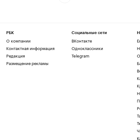
РБК
Социальные сети
Н
О компании
ВКонтакте
Е
Контактная информация
Одноклассники
Н
Редакция
Telegram
О
Размещение рекламы
Б
В
К
К
Н
П
Р
Т
Т
Ч
К