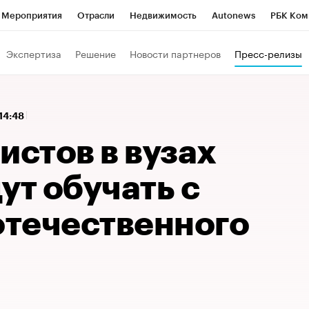
Мероприятия
Отрасли
Недвижимость
Autonews
РБК Ком
 РБК
РБК Образование
РБК Курсы
РБК Life
Тренды
Виз
Экспертиза
Решение
Новости партнеров
Пресс-релизы
ь
Крипто
РБК Бизнес-среда
Дискуссионный клуб
Исследо
зета
Спецпроекты СПб
Конференции СПб
Спецпроекты
 14:48
кономика
Бизнес
Технологии и медиа
Финансы
Рынок на
истов в вузах
ут обучать с
течественного