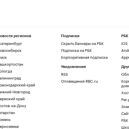
овости регионов
Подписки
РБК
катеринбург
Скрыть баннеры на РБК
iOS
овосибирск
Подписка на РБК
And
мск
Корпоративная подписка
AppG
ашкортостан
Уведомления
Дру
ологда
RSS
Обл
алининград
Оповещения RBC.ru
Кор
раснодарский край
дом
ижний Новгород
Хос
ермский край
Рег
остов-на-Дону
Зна
атарстан
Сайт
юмень
РБК
ерноземье
Шко