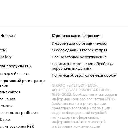
 Новости
Юридическая информация
Информация об ограничениях
roid
О соблюдении авторских прав
allery
Пользовательское соглашение
Политика в отношении обработки
гие продукты РБК
персональных данных
ако для бизнеса
Политика обработки файлов cookie
поративный регистратор
енов
© ООО «БИЗНЕСПРЕСС»,
АО «РОСБИЗНЕСКОНСАЛТИНГ»,
тинг сайтов
1995–2026
. Сообщения и материалы
.решения
информационного агентства «РБК»
(свидетельство о регистрации
комства
средства массовой информации
 знакомств podbor.ru
выдано Федеральной службой
по надзору в сфере связи,
 Курсы
информационных технологий
ла управления РБК
и массовых коммуникаций