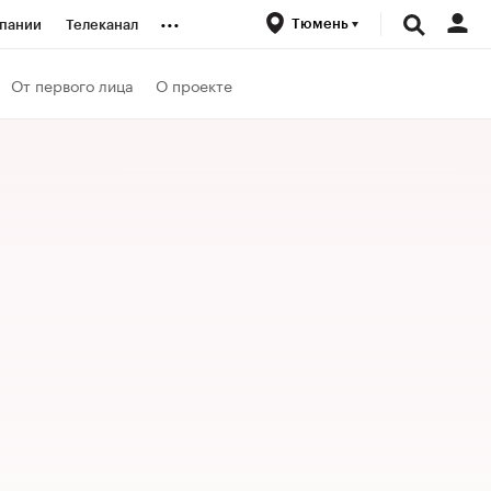
...
Тюмень
пании
Телеканал
ионеры
От первого лица
О проекте
вания
личной валюты