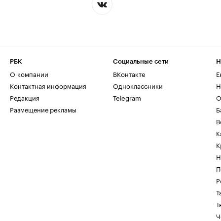
РБК
Социальные сети
Н
О компании
ВКонтакте
Е
Контактная информация
Одноклассники
Н
Редакция
Telegram
О
Размещение рекламы
Б
В
К
К
Н
П
Р
Т
Т
Ч