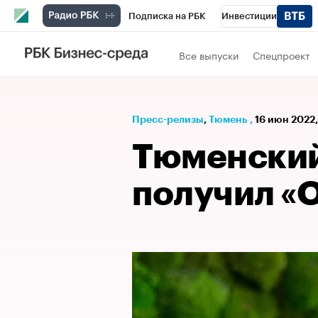
Подписка на РБК
Инвестиции
РБК Вино
Спорт
Школа управления
Все выпуски
Спецпроект
Национальные проекты
Город
Стил
Кредитные рейтинги
Франшизы
Га
Пресс-релизы
⁠,
Тюмень
,
16 июн 2022
Проверка контрагентов
Политика
Э
Тюменский
получил «