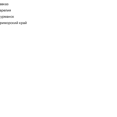
авказ
арелия
урманск
риморский край