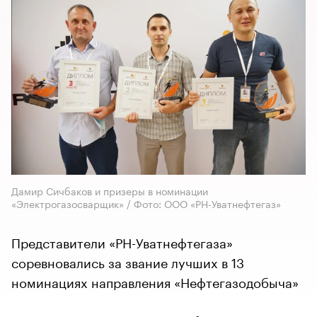
Дамир Сичбаков и призеры в номинации
«Электрогазосварщик» / Фото: ООО «РН-Уватнефтегаз»
Представители «РН-Уватнефтегаза»
соревновались за звание лучших в 13
номинациях направления «Нефтегазодобыча»