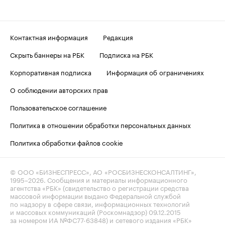
Контактная информация
Редакция
Скрыть баннеры на РБК
Подписка на РБК
Корпоративная подписка
Информация об ограничениях
О соблюдении авторских прав
Пользовательское соглашение
Политика в отношении обработки персональных данных
Политика обработки файлов cookie
© ООО «БИЗНЕСПРЕСС», АО «РОСБИЗНЕСКОНСАЛТИНГ»,
1995–2026
. Сообщения и материалы информационного
агентства «РБК» (свидетельство о регистрации средства
массовой информации выдано Федеральной службой
по надзору в сфере связи, информационных технологий
и массовых коммуникаций (Роскомнадзор) 09.12.2015
за номером ИА №ФС77-63848) и сетевого издания «РБК»