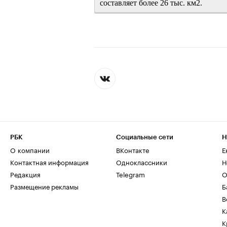
составляет более 26 тыс. км2.
РБК
Социальные сети
Н
О компании
ВКонтакте
Е
Контактная информация
Одноклассники
Н
Редакция
Telegram
О
Размещение рекламы
Б
В
К
К