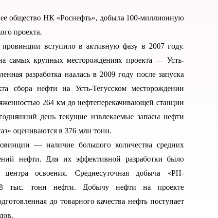
нее общество НК «Роснефть», добыла 100-миллионную
ого проекта.
 провинции вступило в активную фазу в 2007 году.
 на самых крупных месторождениях проекта — Усть-
енная разработка наалась в 2009 году после запуска
кта сбора нефти на Усть-Тегусском месторождении
тяженностью 264 км до нефтеперекачивающей станции
егодняшний день текущие извлекаемые запасы нефти
з» оцениваются в 376 млн тонн.
ровинции — наличие большого количества средних
ений нефти. Для их эффективной разработки было
 центра освоения. Среднесуточная добыча «РН-
 28 тыс. тонн нефти. Добычу нефти на проекте
дготовленная до товарного качества нефть поступает
дов.