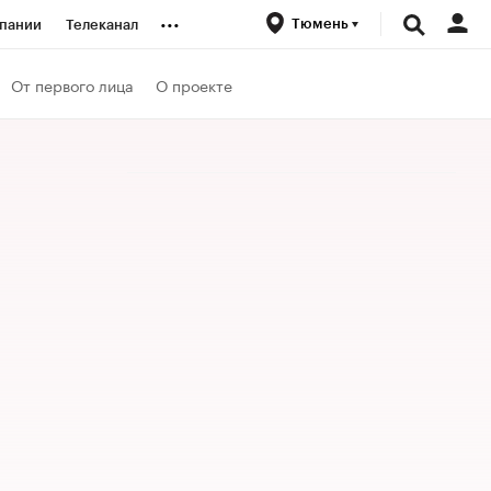
...
Тюмень
пании
Телеканал
ионеры
От первого лица
О проекте
вания
личной валюты