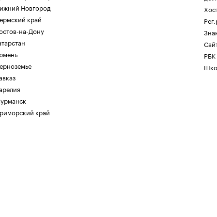
ижний Новгород
Хос
ермский край
Рег
остов-на-Дону
Зна
атарстан
Сайт
юмень
РБК
ерноземье
Шко
авказ
арелия
урманск
риморский край