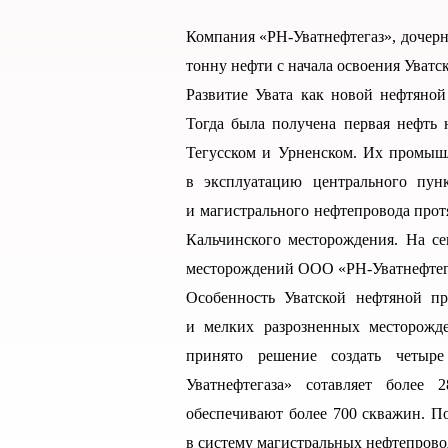
Компания «РН-Уватнефтегаз», дочер
тонну нефти с начала освоения Уватск
Развитие Увата как новой нефтяной
Тогда была получена первая нефть
Тегусском и Урненском. Их промышл
в эксплуатацию центрального пун
и магистрального нефтепровода про
Кальчинского месторождения. На с
месторождений ООО «РН-Уватнефтега
Особенность Уватской нефтяной п
и мелких разрозненных месторожд
принято решение создать четыре
Уватнефтегаза» сотавляет более
обеспечивают более 700 скважин. По
в систему магистральных нефтепрово