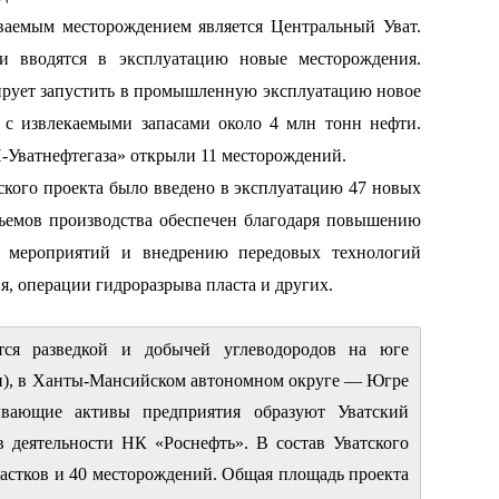
ваемым месторождением является Центральный Уват.
и вводятся в эксплуатацию новые месторождения.
рует запустить в промышленную эксплуатацию новое
с извлекаемыми запасами около 4 млн тонн нефти.
Н-Уватнефтегаза» открыли 11 месторождений.
ского проекта было введено в эксплуатацию 47 новых
ъемов производства обеспечен благодаря повышению
их мероприятий и внедрению передовых технологий
, операции гидроразрыва пласта и других.
тся разведкой и добычей углеводородов на юге
н), в Ханты-Мансийском автономном округе — Югре
вающие активы предприятия образуют Уватский
 деятельности НК «Роснефть». В состав Уватского
частков и 40 месторождений. Общая площадь проекта