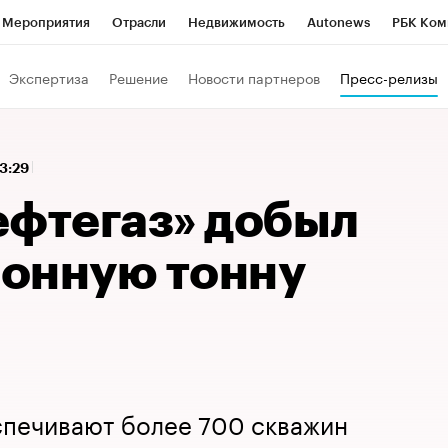
Мероприятия
Отрасли
Недвижимость
Autonews
РБК Ком
 РБК
РБК Образование
РБК Курсы
РБК Life
Тренды
Виз
Экспертиза
Решение
Новости партнеров
Пресс-релизы
ь
Крипто
РБК Бизнес-среда
Дискуссионный клуб
Исследо
зета
Спецпроекты СПб
Конференции СПб
Спецпроекты
13:29
кономика
Бизнес
Технологии и медиа
Финансы
Рынок на
ефтегаз» добыл
онную тонну
спечивают более 700 скважин