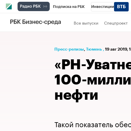
Подписка на РБК
Инвестиции
РБК Вино
Спорт
Школа управления
Все выпуски
Спецпроект
Национальные проекты
Город
Стил
Кредитные рейтинги
Франшизы
Га
Пресс-релизы
⁠,
Тюмень
,
19 авг 2019, 
Проверка контрагентов
Политика
Э
«РН-Уватн
100-милли
нефти
Такой показатель обе