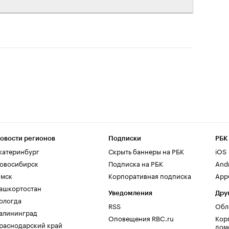
овости регионов
Подписки
РБК
катеринбург
Скрыть баннеры на РБК
iOS
овосибирск
Подписка на РБК
And
мск
Корпоративная подписка
AppG
ашкортостан
Уведомления
Дру
ологда
RSS
Обл
алининград
Оповещения RBC.ru
Кор
раснодарский край
дом