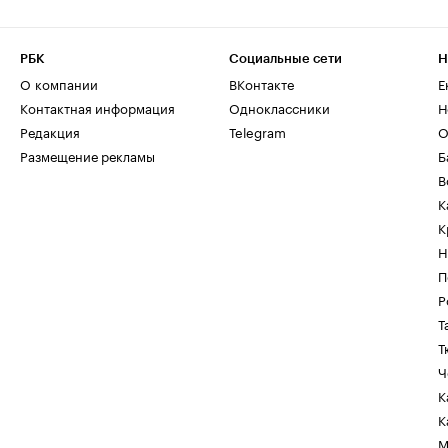
РБК
Социальные сети
Н
О компании
ВКонтакте
Е
Контактная информация
Одноклассники
Н
Редакция
Telegram
О
Размещение рекламы
Б
В
К
К
Н
П
Р
Т
Т
Ч
К
К
М