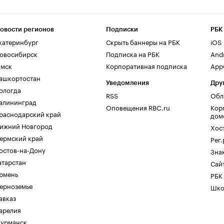
овости регионов
Подписки
РБК
катеринбург
Скрыть баннеры на РБК
iOS
овосибирск
Подписка на РБК
And
мск
Корпоративная подписка
AppG
ашкортостан
Уведомления
Дру
ологда
RSS
Обл
алининград
Оповещения RBC.ru
Кор
раснодарский край
дом
ижний Новгород
Хос
ермский край
Рег
остов-на-Дону
Зна
атарстан
Сайт
юмень
РБК
ерноземье
Шко
авказ
арелия
урманск