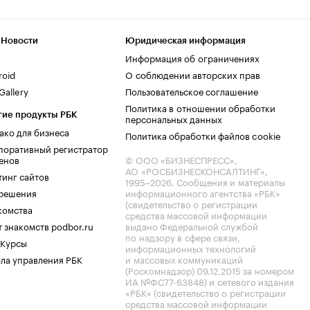
 Новости
Юридическая информация
Информация об ограничениях
roid
О соблюдении авторских прав
allery
Пользовательское соглашение
Политика в отношении обработки
гие продукты РБК
персональных данных
ако для бизнеса
Политика обработки файлов cookie
поративный регистратор
енов
© ООО «БИЗНЕСПРЕСС»,
АО «РОСБИЗНЕСКОНСАЛТИНГ»,
тинг сайтов
1995–2026
. Сообщения и материалы
.решения
информационного агентства «РБК»
(свидетельство о регистрации
комства
средства массовой информации
 знакомств podbor.ru
выдано Федеральной службой
по надзору в сфере связи,
 Курсы
информационных технологий
ла управления РБК
и массовых коммуникаций
(Роскомнадзор) 09.12.2015 за номером
ИА №ФС77-63848) и сетевого издания
«РБК» (свидетельство о регистрации
средства массовой информации