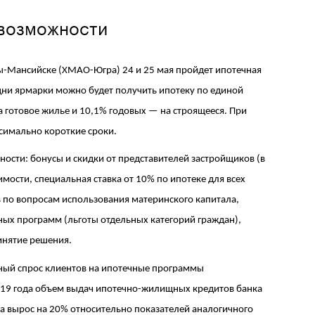
 возможности
ы-Мансийске (ХМАО-Югра) 24 и 25 мая пройдет ипотечная
 дни ярмарки можно будет получить ипотеку по единой
на готовое жилье и 10,1% годовых — на строящееся. При
ксимально короткие сроки.
ности: бонусы и скидки от представителей застройщиков (в
мости, специальная ставка от 10% по ипотеке для всех
в по вопросам использования материнского капитала,
ых программ (льготы отдельных категорий граждан),
инятие решения.
ный спрос клиентов на ипотечные программы
019 года объем выдач ипотечно-жилищных кредитов банка
а вырос на 20% относительно показателей аналогичного