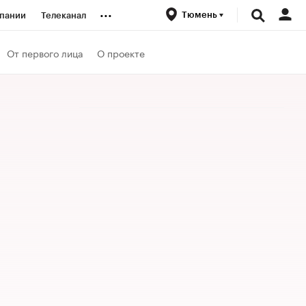
...
Тюмень
пании
Телеканал
ионеры
От первого лица
О проекте
вания
личной валюты