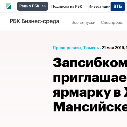
Подписка на РБК
Инвестиции
РБК Вино
Спорт
Школа управления
Все выпуски
Спецпроект
Национальные проекты
Город
Стил
Кредитные рейтинги
Франшизы
Га
Пресс-релизы
⁠,
Тюмень
,
21 мая 2019, 
Проверка контрагентов
Политика
Э
Запсибко
приглашае
ярмарку в
Мансийск