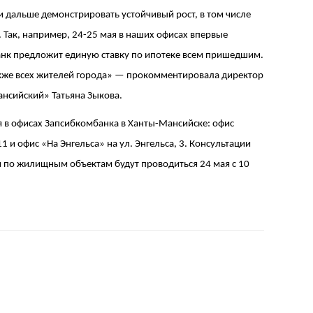
 дальше демонстрировать устойчивый рост, в том числе
 Так, например, 24-25 мая в наших офисах впервые
банк предложит единую ставку по ипотеке всем пришедшим.
акже всех жителей города» — прокомментировала директор
нсийский» Татьяна Зыкова.
я в офисах Запсибкомбанка в Ханты-Мансийске: офис
 и офис «На Энгельса» на ул. Энгельса, 3. Консультации
и по жилищным объектам будут проводиться 24 мая с 10