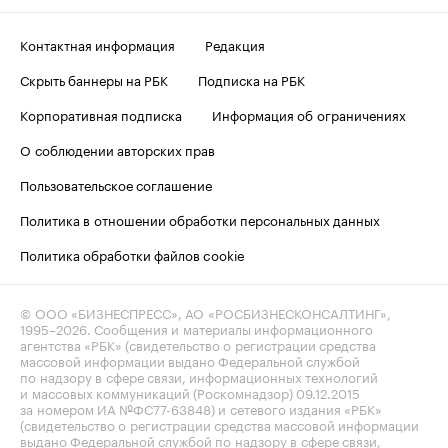
Контактная информация
Редакция
Скрыть баннеры на РБК
Подписка на РБК
Корпоративная подписка
Информация об ограничениях
О соблюдении авторских прав
Пользовательское соглашение
Политика в отношении обработки персональных данных
Политика обработки файлов cookie
© ООО «БИЗНЕСПРЕСС», АО «РОСБИЗНЕСКОНСАЛТИНГ»,
1995–2026
. Сообщения и материалы информационного
агентства «РБК» (свидетельство о регистрации средства
массовой информации выдано Федеральной службой
по надзору в сфере связи, информационных технологий
и массовых коммуникаций (Роскомнадзор) 09.12.2015
за номером ИА №ФС77-63848) и сетевого издания «РБК»
(свидетельство о регистрации средства массовой информации
выдано Федеральной службой по надзору в сфере связи,