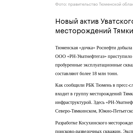
Фото: правительство Тюменской обла
Новый актив Уватског
месторождений Тямки
Тюменская «дочка» Роснефти добыла
ООО «РН-Уватнефтегаз» приступило 
пробуренные эксплуатационные сква
составляют более 18 млн тонн.
Как сообщили РБК Тюмень в пресс-сл
входит в группу месторождений Тямк
инфраструктурой. Здесь «РН-Уватнеф
Северо-Тямкинском, Южно-Петьегско
Разработке Косухинского месторожде
поисково-разведочных скважин. Эксп