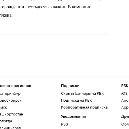
сторождении шестьдесят скважин. В компании
олжена.
овости регионов
Подписки
РБК
катеринбург
Скрыть баннеры на РБК
iOS
овосибирск
Подписка на РБК
And
мск
Корпоративная подписка
AppG
ашкортостан
Уведомления
Дру
ологда
RSS
Обл
алининград