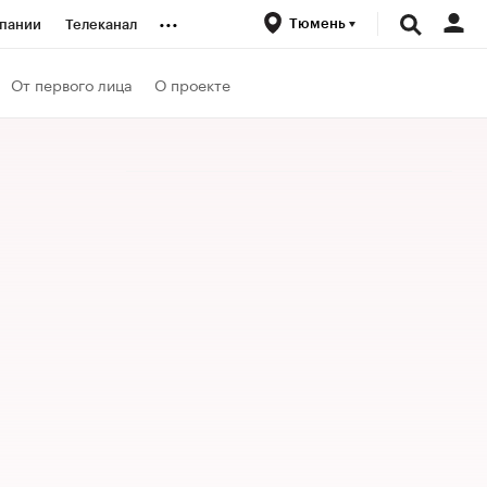
...
Тюмень
пании
Телеканал
ионеры
От первого лица
О проекте
вания
личной валюты