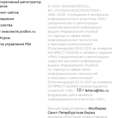
поративный регистратор
енов
© ООО «БИЗНЕСПРЕСС»,
АО «РОСБИЗНЕСКОНСАЛТИНГ»,
тинг сайтов
1995–2026
. Сообщения и материалы
.решения
информационного агентства «РБК»
(свидетельство о регистрации
комства
средства массовой информации
 знакомств podbor.ru
выдано Федеральной службой
по надзору в сфере связи,
 Курсы
информационных технологий
ла управления РБК
и массовых коммуникаций
(Роскомнадзор) 09.12.2015 за номером
ИА №ФС77-63848) и сетевого издания
«РБК» (свидетельство о регистрации
средства массовой информации
выдано Федеральной службой
по надзору в сфере связи,
информационных технологий
и массовых коммуникаций
(Роскомнадзор) 03.12.2021 за номером
ЭЛ №ФС77-82385) сопровождаются
пометкой «РБК».
letters@rbc.ru
18+
Владельцем сайта является
информационное агентство «РБК».
Данные предоставлены:
Мосбиржа
,
Санкт-Петербургская биржа
.
Индексы облигаций предоставлены