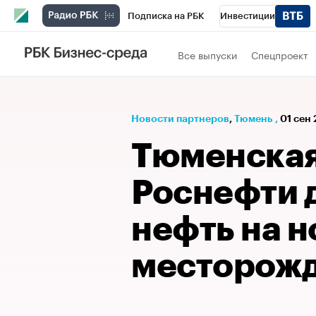
Подписка на РБК
Инвестиции
РБК Вино
Спорт
Школа управления
Все выпуски
Спецпроект
Национальные проекты
Город
Стил
Кредитные рейтинги
Франшизы
Га
Новости партнеров
⁠,
Тюмень
,
01 сен 
Проверка контрагентов
Политика
Э
Тюменская
Роснефти 
нефть на 
месторож