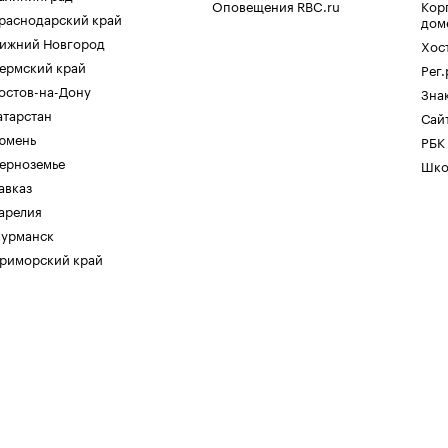
Оповещения RBC.ru
Кор
раснодарский край
дом
ижний Новгород
Хос
ермский край
Рег
остов-на-Дону
Зна
атарстан
Сайт
юмень
РБК
ерноземье
Шко
авказ
арелия
урманск
риморский край