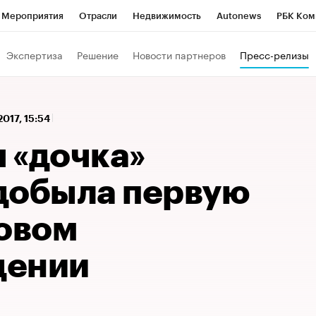
Мероприятия
Отрасли
Недвижимость
Autonews
РБК Ком
 РБК
РБК Образование
РБК Курсы
РБК Life
Тренды
Виз
Экспертиза
Решение
Новости партнеров
Пресс-релизы
ь
Крипто
РБК Бизнес-среда
Дискуссионный клуб
Исследо
зета
Спецпроекты СПб
Конференции СПб
Спецпроекты
2017, 15:54
кономика
Бизнес
Технологии и медиа
Финансы
Рынок на
 «дочка»
добыла первую
новом
дении