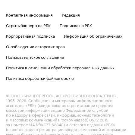
Контактная информация
Редакция
Скрыть баннеры на РБК
Подписка на РБК
Корпоративная подписка
Информация об ограничениях
О соблюдении авторских прав
Пользовательское соглашение
Политика в отношении обработки персональных данных
Политика обработки файлов cookie
© ООО «БИЗНЕСПРЕСС», АО «РОСБИЗНЕСКОНСАЛТИНГ»,
1995–2026
. Сообщения и материалы информационного
агентства «РБК» (свидетельство о регистрации средства
массовой информации выдано Федеральной службой
по надзору в сфере связи, информационных технологий
и массовых коммуникаций (Роскомнадзор) 09.12.2015
за номером ИА №ФС77-63848) и сетевого издания «РБК»
(свидетельство о регистрации средства массовой информации
выдано Федеральной службой по надзору в сфере связи,