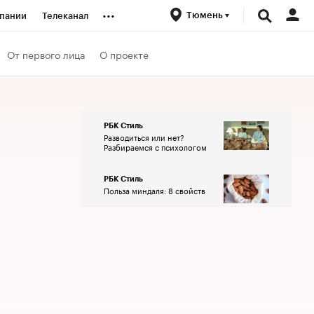
...
Тюмень
пании
Телеканал
ионеры
От первого лица
О проекте
вания
РБК Стиль
Разводиться или нет?
личной валюты
Разбираемся с психологом
РБК Стиль
Польза миндаля: 8 свойств