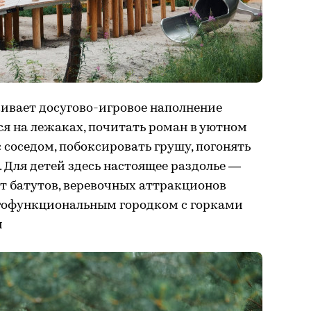
ивает досугово-игровое наполнение
ся на лежаках, почитать роман в уютном
 соседом, побоксировать грушу, погонять
 Для детей здесь настоящее раздолье —
от батутов, веревочных аттракционов
гофункциональным городком с горками
м