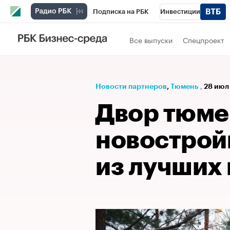
Подписка на РБК
Инвестиции
РБК Вино
Спорт
Школа управления
Все выпуски
Спецпроект
Национальные проекты
Город
Стил
Кредитные рейтинги
Франшизы
Га
Новости партнеров
⁠,
Тюмень
,
28 июл
Проверка контрагентов
Политика
Э
Двор тюме
новострой
из лучших 