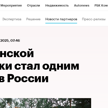
Мероприятия
Отрасли
Недвижимость
Autonews
РБК Ком
 РБК
РБК Образование
РБК Курсы
РБК Life
Тренды
Виз
Экспертиза
Решение
Новости партнеров
Пресс-релизы
ь
Крипто
РБК Бизнес-среда
Дискуссионный клуб
Исследо
зета
Спецпроекты СПб
Конференции СПб
Спецпроекты
 2025, 07:46
кономика
Бизнес
Технологии и медиа
Финансы
Рынок на
нской
ки стал одним
в России