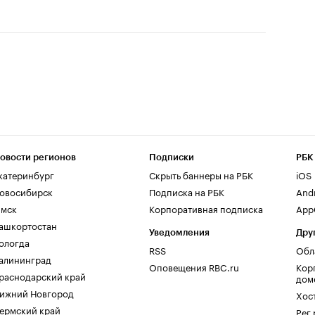
овости регионов
Подписки
РБК
катеринбург
Скрыть баннеры на РБК
iOS
овосибирск
Подписка на РБК
And
мск
Корпоративная подписка
AppG
ашкортостан
Уведомления
Дру
ологда
RSS
Обл
алининград
Оповещения RBC.ru
Кор
раснодарский край
дом
ижний Новгород
Хос
ермский край
Рег