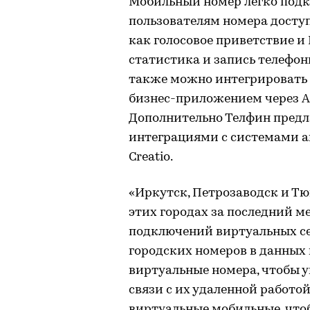
Мобильный номер легко под
пользователям номера досту
как голосовое приветствие и 
статистика и запись телефо
также можно интегрировать
бизнес-приложением через A
Дополнительно Телфин предл
интеграциями с системами am
Creatio.
«Иркутск, Петрозаводск и Тю
этих городах за последний м
подключений виртуальных се
городских номеров в данных
виртуальные номера, чтобы 
связи с их удаленной работо
виртуальные мобильные, чтоб