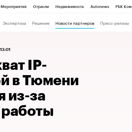
Мероприятия
Отрасли
Недвижимость
Autonews
РБК Ком
 РБК
РБК Образование
РБК Курсы
РБК Life
Тренды
Виз
Экспертиза
Решение
Новости партнеров
Пресс-релизы
ь
Крипто
РБК Бизнес-среда
Дискуссионный клуб
Исследо
зета
Спецпроекты СПб
Конференции СПб
Спецпроекты
 13:01
кономика
Бизнес
Технологии и медиа
Финансы
Рынок на
ват IP-
й в Тюмени
 из-за
 работы