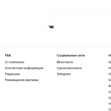
РБК
Социальные сети
Н
О компании
ВКонтакте
Е
Контактная информация
Одноклассники
Н
Редакция
Telegram
О
Размещение рекламы
Б
В
К
К
Н
П