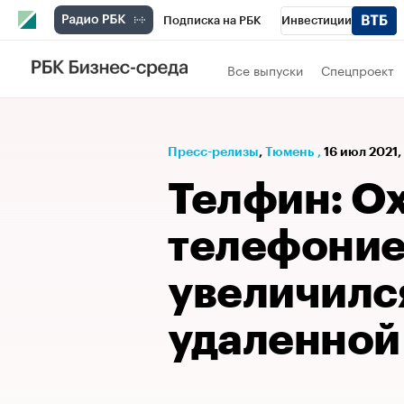
Подписка на РБК
Инвестиции
РБК Вино
Спорт
Школа управления
Все выпуски
Спецпроект
Национальные проекты
Город
Стил
Кредитные рейтинги
Франшизы
Га
Пресс-релизы
⁠,
Тюмень
,
16 июл 2021,
Проверка контрагентов
Политика
Э
Телфин: Ох
телефоние
увеличился
удаленной