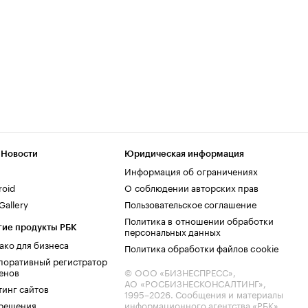
 Новости
Юридическая информация
Информация об ограничениях
roid
О соблюдении авторских прав
allery
Пользовательское соглашение
Политика в отношении обработки
гие продукты РБК
персональных данных
ако для бизнеса
Политика обработки файлов cookie
поративный регистратор
енов
© ООО «БИЗНЕСПРЕСС»,
АО «РОСБИЗНЕСКОНСАЛТИНГ»,
тинг сайтов
1995–2026
. Сообщения и материалы
.решения
информационного агентства «РБК»