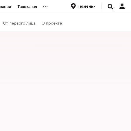
...
Тюмень
пании
Телеканал
ионеры
От первого лица
О проекте
вания
личной валюты