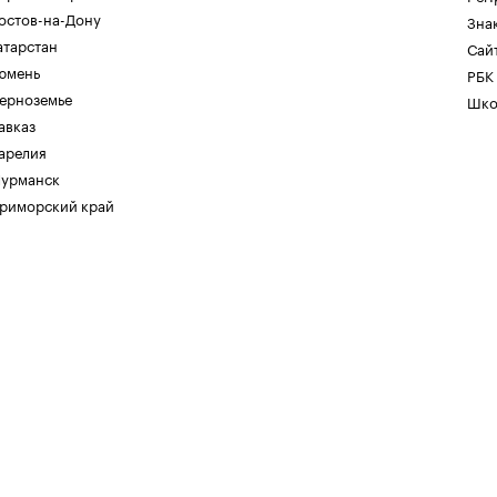
остов-на-Дону
Зна
атарстан
Сайт
юмень
РБК
ерноземье
Шко
авказ
арелия
урманск
риморский край