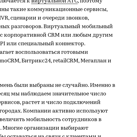
ключается к
виртуальной АТС
, поэтому
пны такие коммуникационные сервисы,
IVR, сценарии и очереди звонков,
нных разговоров. Виртуальный мобильный
 с корпоративной CRM или любым другим
PI или специальный коннектор.
агает воспользоваться готовыми
oCRM, Битрикс24, retailCRM, Мегаплан и
мень были выбраны не случайно. Именно в
есяц мы наблюдаем значительное число
рвисов, растет и число подключений
 городах. Компании активно используют
увеличить мобильность сотрудников в
й. Многие организации выбирают
ы оставаться на связи с клиентами и