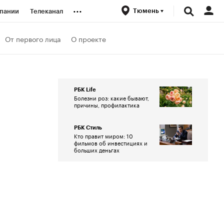
...
Тюмень
пании
Телеканал
ионеры
От первого лица
О проекте
вания
РБК Life
Болезни роз: какие бывают,
личной валюты
причины, профилактика
РБК Стиль
Кто правит миром: 10
фильмов об инвестициях и
больших деньгах