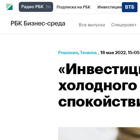
Подписка на РБК
Инвестиции
РБК Вино
Спорт
Школа управления
Все выпуски
Спецпроект
Национальные проекты
Город
Стил
Кредитные рейтинги
Франшизы
Га
Решение
⁠,
Тюмень
,
18 мая 2022, 15:0
Проверка контрагентов
Политика
Э
«Инвестиц
холодного 
спокойстви